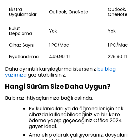
Ekstra
Outlook,
Outlook, OneNote
Uygulamalar
OneNote
Bulut
Yok
Yok
Depolama
Cihaz Sayısı
1 PC/Mac
1 PC/Mac
Fiyatlandırma
449.90 TL
229.90 TL
Daha ayrıntılı karşılaştırma isterseniz
bu blog
yazımıza
göz atabilirsiniz.
Hangi Sürüm Size Daha Uygun?
Bu biraz ihtiyaçlarınıza bağlı aslında.
Ev kullanıcıları ya da öğrenciler için tek
cihazda kullanabileceğiniz ve bir kere
ödeme yapıp geçeceğiniz Office 2024
gayet ideal.
Ama ekip olarak çalışıyorsanız, dosyaları