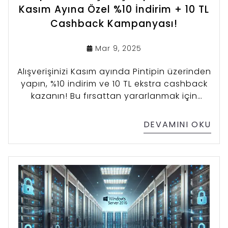
Kasım Ayına Özel %10 İndirim + 10 TL
Cashback Kampanyası!
Mar 9, 2025
Alışverişinizi Kasım ayında Pintipin üzerinden
yapın, %10 indirim ve 10 TL ekstra cashback
kazanın! Bu fırsattan yararlanmak için
sadece alışveriş deneyiminizi forumlarda
veya sosyal medyada paylaşmanız yeterli.
DEVAMINI OKU
"Windows 10 lisans anahtarı" veya "Office
365 lisans" gibi anahtar kelimeleri kullanarak
paylaşımlarınızı yapın, hem kazançlı çıkın
hem de diğer kullanıcılara rehberlik edin.
Fırsatları kaçırmayın!