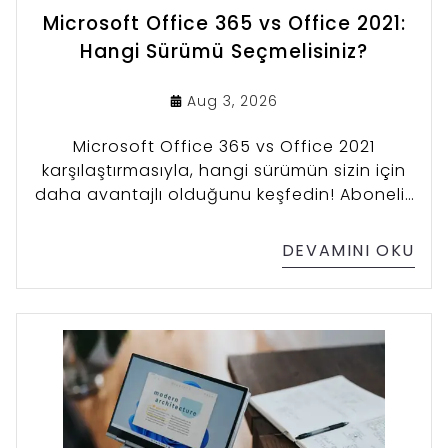
Microsoft Office 365 vs Office 2021:
Hangi Sürümü Seçmelisiniz?
Aug 3, 2026
Microsoft Office 365 vs Office 2021
karşılaştırmasıyla, hangi sürümün sizin için
daha avantajlı olduğunu keşfedin! Abonelik
modeli, kalıcı lisans, fiyat farkları,
güncellemeler ve en iyi kullanım senaryoları
DEVAMINI OKU
hakkında detaylı bilgi alın.