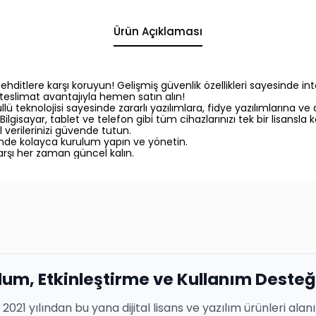
Ürün Açıklaması
tehditlere karşı koruyun! Gelişmiş güvenlik özellikleri sayesinde in
zlı teslimat avantajıyla hemen satın alın!
ü teknolojisi sayesinde zararlı yazılımlara, fidye yazılımlarına ve 
Bilgisayar, tablet ve telefon gibi tüm cihazlarınızı tek bir lisansla 
al verilerinizi güvende tutun.
inde kolayca kurulum yapın ve yönetin.
arşı her zaman güncel kalın.
lum, Etkinleştirme ve Kullanım Desteğ
, 2021 yılından bu yana dijital lisans ve yazılım ürünleri ala