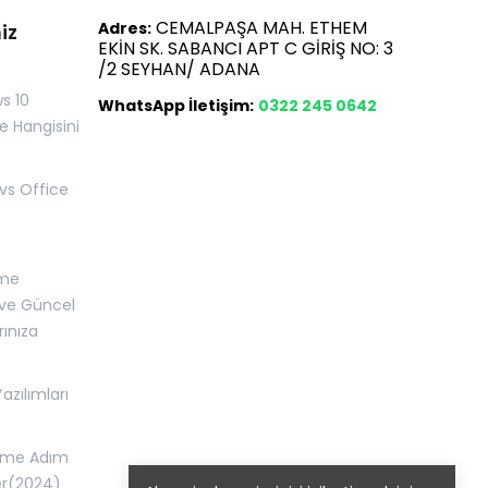
CEMALPAŞA MAH. ETHEM
Adres:
iz
EKİN SK. SABANCI APT C GİRİŞ NO: 3
/2 SEYHAN/ ADANA
s 10
WhatsApp İletişim:
0322 245 0642
te Hangisini
vs Office
rme
 ve Güncel
ınıza
azılımları
irme Adım
er(2024)