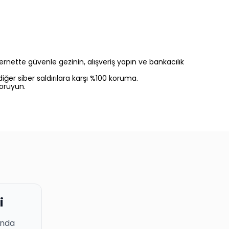
ternette güvenle gezinin, alışveriş yapın ve bankacılık
diğer siber saldırılara karşı %100 koruma.
koruyun.
i
nında