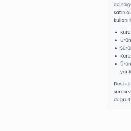
edindiğ
satın a
kullanı
Kuru
Ürün
Sürü
Kuru
Ürün
yönl
Destek 
süresi 
doğrult