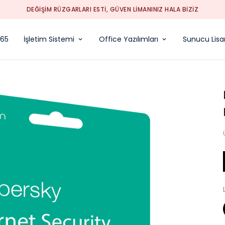
P
365
İşletim Sistemi
Office Yazılımları
Sunucu Lisan