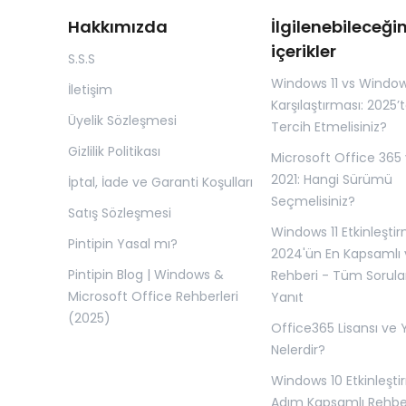
Hakkımızda
İlgilenebileceğin
içerikler
S.S.S
Windows 11 vs Window
İletişim
Karşılaştırması: 2025’
Üyelik Sözleşmesi
Tercih Etmelisiniz?
Gizlilik Politikası
Microsoft Office 365 
2021: Hangi Sürümü
İptal, İade ve Garanti Koşulları
Seçmelisiniz?
Satış Sözleşmesi
Windows 11 Etkinleşti
Pintipin Yasal mı?
2024'ün En Kapsamlı
Pintipin Blog | Windows &
Rehberi - Tüm Sorular
Microsoft Office Rehberleri
Yanıt
(2025)
Office365 Lisansı ve Y
Nelerdir?
Windows 10 Etkinleşt
Adım Kapsamlı Rehb