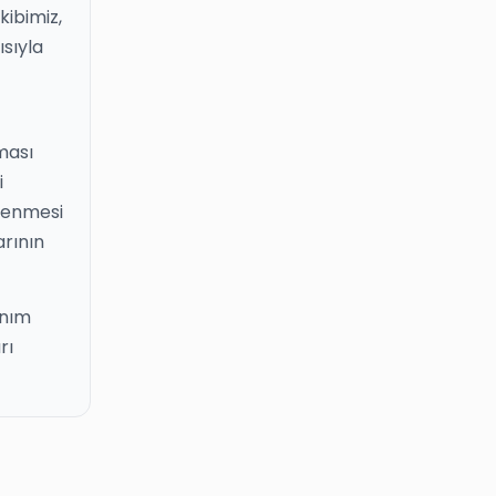
kibimiz,
ısıyla
ması
i
elenmesi
rının
anım
rı