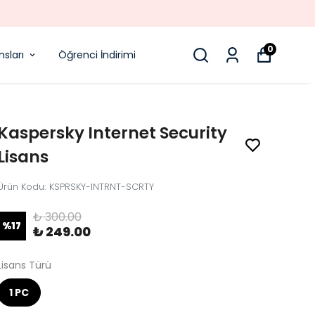
intiPin Fiyatta Pinti, Hizmette Cömert!
0
sları
Öğrenci İndirimi
Kaspersky Internet Security
Lisans
Ürün Kodu
:
KSPRSKY-INTRNT-SCRTY
₺ 300.00
%
17
₺ 249.00
Lisans Türü
1 PC