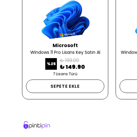
Microsoft
ın Al
Windows 11 Pro Lisans Key Satın Al
Windows
₺ 199.00
%
25
₺ 149.90
7 Lisans Türü
SEPETE EKLE