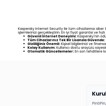
Kaspersky Internet Security ile tüm cihazlarınızı siber 
işlemlerinizi gerçekleştirin. En iyi fiyat garantisi ve hı
Güvenli İnternet Deneyimi:
Kaspersky'nin ödüll
Tüm Cihazlarınız Tek Bir Lisansla Güvende:
Gizliliğiniz Önemli:
Kişisel bilgilerinizi ve finans
Kolay Kullanım:
Kullanıcı dostu arayüzü sayes
Otomatik Güncellemeler:
En son tehditlere k
Kuru
PintiPin