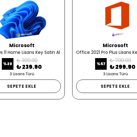
Microsoft
Microsoft
 11 Home Lisans Key Satın Al
₺ 300.00
₺ 700.00
%
20
%
57
₺ 239.90
₺ 299.90
3 Lisans Türü
3 Lisans Türü
SEPETE EKLE
SEPETE EKLE