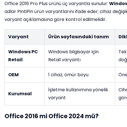
Office 2016 Pro Plus ürünü üç varyantla sunulur:
Window
adlar PintiPin ürün varyantlarını ifade eder; cihaz değiş
varyant açıklamasına göre kontrol edilmelidir.
Varyant
Ürün sayfasındaki tanım
Dik
Windows PC
Windows bilgisayar için
Tek
Retail
Retail varyantı
doğ
OEM
1 cihaz, ömür boyu
Önem
İşletme kullanımına yönelik
Cih
Kurumsal
varyant
gör
Office 2016 mi Office 2024 mü?