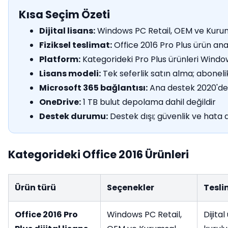
Kısa Seçim Özeti
Dijital lisans:
Windows PC Retail, OEM ve Kurum
Fiziksel teslimat:
Office 2016 Pro Plus ürün an
Platform:
Kategorideki Pro Plus ürünleri Windo
Lisans modeli:
Tek seferlik satın alma; aboneli
Microsoft 365 bağlantısı:
Ana destek 2020'de b
OneDrive:
1 TB bulut depolama dahil değildir
Destek durumu:
Destek dışı; güvenlik ve hata 
Kategorideki Office 2016 Ürünleri
Ürün türü
Seçenekler
Tesl
Office 2016 Pro
Windows PC Retail,
Dijita