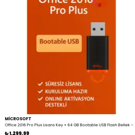
MICROSOFT
Office 2016 Pro Plus Lis
₺ 1,299.99