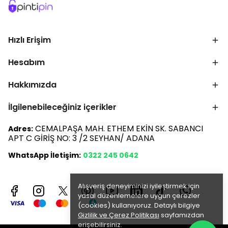
Hızlı Erişim
Hesabım
Hakkımızda
İlgilenebileceğiniz içerikler
CEMALPAŞA MAH. ETHEM EKİN SK. SABANCI
Adres:
APT C GİRİŞ NO: 3 /2 SEYHAN/ ADANA
WhatsApp İletişim:
0322 245 0642
Alışveriş deneyiminizi iyileştirmek için
yasal düzenlemelere uygun çerezler
(cookies) kullanıyoruz. Detaylı bilgiye
Gizlilik ve Çerez Politikası
sayfamızdan
erişebilirsiniz.