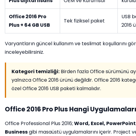
Plus dijital lisans
OEM ve Kurumsal
kurulu
Office 2016 Pro
USB be
Tek fiziksel paket
Plus + 64 GB USB
2016 
Varyantların güncel kullanım ve teslimat koşullarını gö
inceleyebilirsiniz.
Kategori temizliği:
Birden fazla Office sürümünü a
yalnızca Office 2016 ürünü değildir. Office 2016 kategor
özel Office 2016 USB paketi kalmalıdır.
Office 2016 Pro Plus Hangi Uygulamaları 
Office Professional Plus 2016;
Word, Excel, PowerPoint
Business
gibi masaüstü uygulamalarını içerir. Project ve 