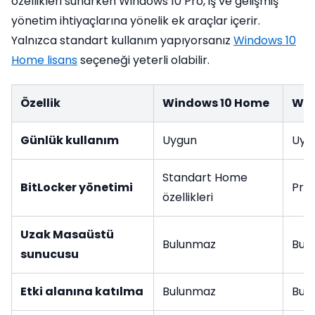
özellikleri sunarken Windows 10 Pro, iş ve gelişmiş
yönetim ihtiyaçlarına yönelik ek araçlar içerir.
Yalnızca standart kullanım yapıyorsanız
Windows 10
Home lisans
seçeneği yeterli olabilir.
Özellik
Windows 10 Home
Win
Günlük kullanım
Uygun
Uyg
Standart Home
BitLocker yönetimi
Pro
özellikleri
Uzak Masaüstü
Bulunmaz
Bul
sunucusu
Etki alanına katılma
Bulunmaz
Bul