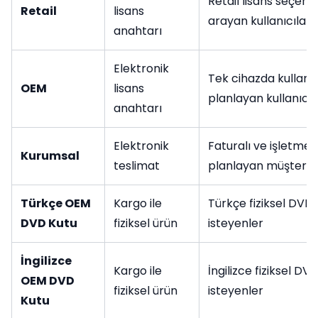
Retail lisans seçene
Retail
lisans
arayan kullanıcılar
anahtarı
Elektronik
Tek cihazda kullan
OEM
lisans
planlayan kullanıcıl
anahtarı
Elektronik
Faturalı ve işletme 
Kurumsal
teslimat
planlayan müşterile
Türkçe OEM
Kargo ile
Türkçe fiziksel DVD 
DVD Kutu
fiziksel ürün
isteyenler
İngilizce
Kargo ile
İngilizce fiziksel DV
OEM DVD
fiziksel ürün
isteyenler
Kutu