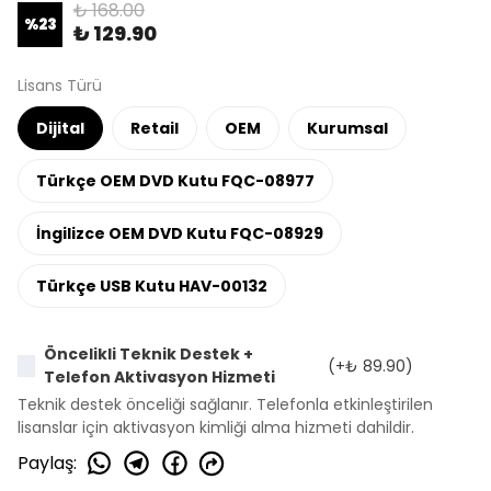
₺ 168.00
%
23
₺ 129.90
Lisans Türü
Dijital
Retail
OEM
Kurumsal
Türkçe OEM DVD Kutu FQC-08977
İngilizce OEM DVD Kutu FQC-08929
Türkçe USB Kutu HAV-00132
Öncelikli Teknik Destek +
(+
₺ 89.90
)
Telefon Aktivasyon Hizmeti
Teknik destek önceliği sağlanır. Telefonla etkinleştirilen
lisanslar için aktivasyon kimliği alma hizmeti dahildir.
Paylaş
: