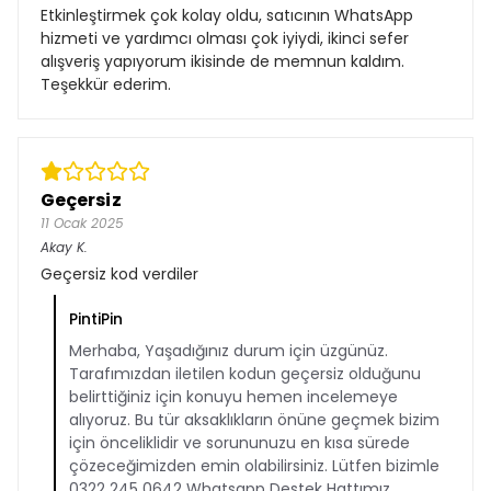
Etkinleştirmek çok kolay oldu, satıcının WhatsApp
hizmeti ve yardımcı olması çok iyiydi, ikinci sefer
alışveriş yapıyorum ikisinde de memnun kaldım.
Teşekkür ederim.
Geçersiz
11 Ocak 2025
Akay
K.
Geçersiz kod verdiler
PintiPin
Merhaba, Yaşadığınız durum için üzgünüz.
Tarafımızdan iletilen kodun geçersiz olduğunu
belirttiğiniz için konuyu hemen incelemeye
alıyoruz. Bu tür aksaklıkların önüne geçmek bizim
için önceliklidir ve sorununuzu en kısa sürede
çözeceğimizden emin olabilirsiniz. Lütfen bizimle
0322 245 0642 Whatsapp Destek Hattımız