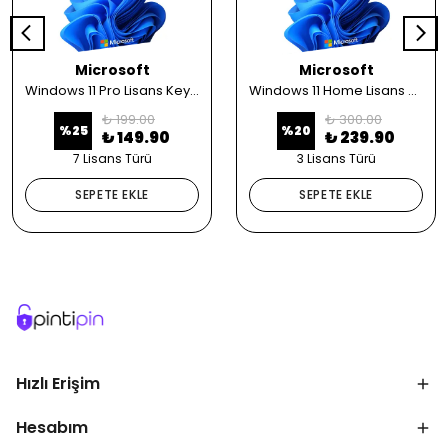
Microsoft
Microsoft
Windows 11 Pro Lisans Key Satın Al
Windows 11 Home Lisans Key Satın Al
₺ 199.00
₺ 300.00
%
25
%
20
₺ 149.90
₺ 239.90
7 Lisans Türü
3 Lisans Türü
SEPETE EKLE
SEPETE EKLE
Hızlı Erişim
Hesabım