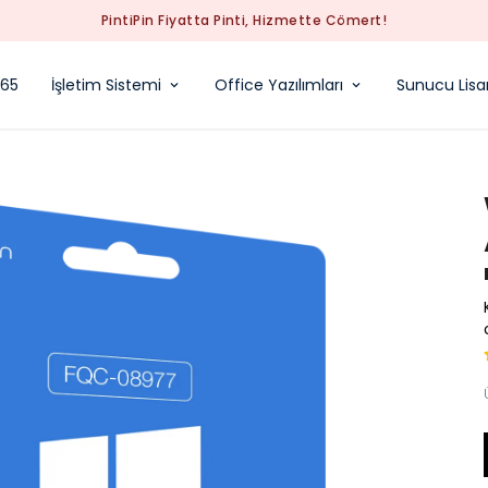
PintiPin Fiyatta Pinti, Hizmette Cömert!
365
İşletim Sistemi
Office Yazılımları
Sunucu Lisan