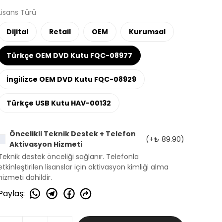
Lisans Türü
Dijital
Retail
OEM
Kurumsal
Türkçe OEM DVD Kutu FQC-08977
İngilizce OEM DVD Kutu FQC-08929
Türkçe USB Kutu HAV-00132
Öncelikli Teknik Destek + Telefon
(+
₺ 89.90
)
Aktivasyon Hizmeti
Teknik destek önceliği sağlanır. Telefonla
etkinleştirilen lisanslar için aktivasyon kimliği alma
hizmeti dahildir.
Paylaş
: