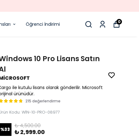
0
sları
Öğrenci İndirimi
Windows 10 Pro Lisans Satın
Al
MİCROSOFT
Kargo ile kutulu lisans olarak gönderilir. Microsoft
orijinal ürünüdür.
215 değerlendirme
Ürün Kodu
:
WİN-10-PRO-08977
₺ 4,500.00
%
33
₺ 2,999.00