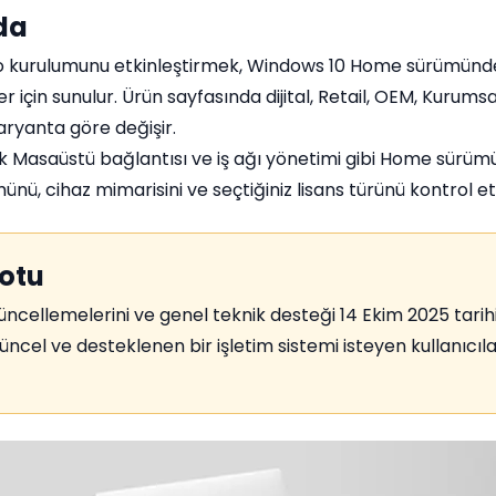
da
o kurulumunu etkinleştirmek, Windows 10 Home sürümünd
 için sunulur. Ürün sayfasında dijital, Retail, OEM, Kurums
varyanta göre değişir.
k Masaüstü bağlantısı ve iş ağı yönetimi gibi Home sürümü
ü, cihaz mimarisini ve seçtiğiniz lisans türünü kontrol e
otu
güncellemelerini ve genel teknik desteği 14 Ekim 2025 tarih
ncel ve desteklenen bir işletim sistemi isteyen kullanıcıl