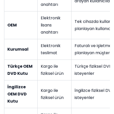
arayan kullanıcılar
anahtarı
Elektronik
Tek cihazda kullan
OEM
lisans
planlayan kullanıcıl
anahtarı
Elektronik
Faturalı ve işletme 
Kurumsal
teslimat
planlayan müşterile
Türkçe OEM
Kargo ile
Türkçe fiziksel DVD 
DVD Kutu
fiziksel ürün
isteyenler
İngilizce
Kargo ile
İngilizce fiziksel DV
OEM DVD
fiziksel ürün
isteyenler
Kutu