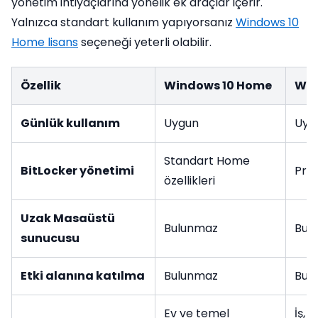
yönetim ihtiyaçlarına yönelik ek araçlar içerir.
Yalnızca standart kullanım yapıyorsanız
Windows 10
Home lisans
seçeneği yeterli olabilir.
Özellik
Windows 10 Home
Win
Günlük kullanım
Uygun
Uyg
Standart Home
BitLocker yönetimi
Pro
özellikleri
Uzak Masaüstü
Bulunmaz
Bul
sunucusu
Etki alanına katılma
Bulunmaz
Bul
Ev ve temel
İş, 