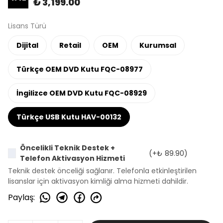
₺ 3,199.00
Lisans Türü
Dijital
Retail
OEM
Kurumsal
Türkçe OEM DVD Kutu FQC-08977
İngilizce OEM DVD Kutu FQC-08929
Türkçe USB Kutu HAV-00132
Öncelikli Teknik Destek +
(+
₺ 89.90
)
Telefon Aktivasyon Hizmeti
Teknik destek önceliği sağlanır. Telefonla etkinleştirilen
lisanslar için aktivasyon kimliği alma hizmeti dahildir.
Paylaş
: