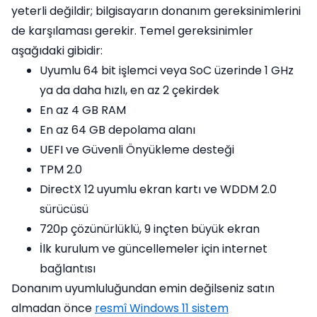
yeterli değildir; bilgisayarın donanım gereksinimlerini
de karşılaması gerekir. Temel gereksinimler
aşağıdaki gibidir:
Uyumlu 64 bit işlemci veya SoC üzerinde 1 GHz
ya da daha hızlı, en az 2 çekirdek
En az 4 GB RAM
En az 64 GB depolama alanı
UEFI ve Güvenli Önyükleme desteği
TPM 2.0
DirectX 12 uyumlu ekran kartı ve WDDM 2.0
sürücüsü
720p çözünürlüklü, 9 inçten büyük ekran
İlk kurulum ve güncellemeler için internet
bağlantısı
Donanım uyumluluğundan emin değilseniz satın
almadan önce
resmî Windows 11 sistem