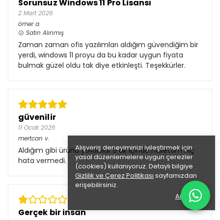
Sorunsuz Windows 11 Pro Lisansı
2 Mart 2026
ömer
a.
Satın Alınmış
Zaman zaman ofis yazılımları aldığım güvendiğim bir
yerdi, windows 11 proyu da bu kadar uygun fiyata
bulmak güzel oldu tak diye etkinleşti. Teşekkürler.
güvenilir
11 Ocak 2026
mertcan
v.
Alışveriş deneyiminizi iyileştirmek için
Aldığım gibi ürünü yolladılar 5 dk içinde hallettim hiç
yasal düzenlemelere uygun çerezler
hata vermedi.
(cookies) kullanıyoruz. Detaylı bilgiye
Gizlilik ve Çerez Politikası
sayfamızdan
erişebilirsiniz.
Anladım
Gerçek bir insan