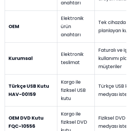
anahtarı
Elektronik
Tek cihazda k
OEM
ürün
planlayan kull
anahtarı
Faturalı ve iş
Elektronik
Kurumsal
kullanımı plan
teslimat
müşteriler
Kargo ile
Türkçe USB Kutu
Türkçe USB ku
fiziksel USB
HAV-00159
medyası istey
kutu
Kargo ile
OEM DVD Kutu
Fiziksel DVD k
fiziksel DVD
FQC-10556
medyası istey
kutu