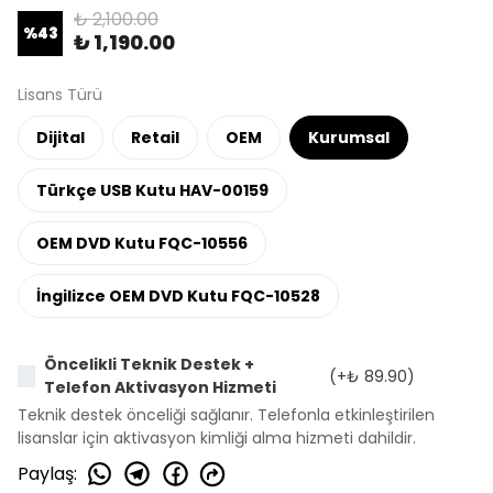
₺ 2,100.00
%
43
₺ 1,190.00
Lisans Türü
Dijital
Retail
OEM
Kurumsal
Türkçe USB Kutu HAV-00159
OEM DVD Kutu FQC-10556
İngilizce OEM DVD Kutu FQC-10528
Öncelikli Teknik Destek +
(+
₺ 89.90
)
Telefon Aktivasyon Hizmeti
Teknik destek önceliği sağlanır. Telefonla etkinleştirilen
lisanslar için aktivasyon kimliği alma hizmeti dahildir.
Paylaş
: