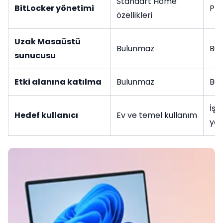
Standart Home
BitLocker yönetimi
Pro
özellikleri
Uzak Masaüstü
Bulunmaz
Bul
sunucusu
Etki alanına katılma
Bulunmaz
Bul
İş,
Hedef kullanıcı
Ev ve temel kullanım
yö