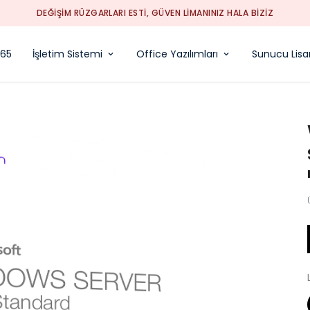
PintiPin Fiyatta Pinti, Hizmette Cömert!
365
İşletim Sistemi
Office Yazılımları
Sunucu Lisan