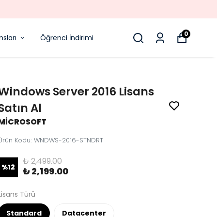
0
sları
Öğrenci İndirimi
Windows Server 2016 Lisans
Satın Al
MİCROSOFT
Ürün Kodu
:
WNDWS-2016-STNDRT
₺ 2,499.00
%
12
₺ 2,199.00
Lisans Türü
Standard
Datacenter