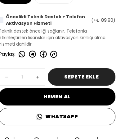
Öncelikli Teknik Destek + Telefon
(+
₺ 89.90
)
Aktivasyon Hizmeti
Teknik destek önceliği sağlanır. Telefonla
etkinleştirilen lisanslar için aktivasyon kimliği alma
hizmeti dahildir.
Paylaş
:
SEPETE EKLE
HEMEN AL
WHATSAPP