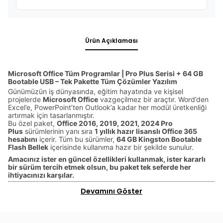
Ürün Açıklaması
Microsoft Office Tüm Programlar | Pro Plus Serisi + 64 GB
Bootable USB – Tek Pakette Tüm Çözümler Yazılım
Günümüzün iş dünyasında, eğitim hayatında ve kişisel
projelerde
Microsoft Office
vazgeçilmez bir araçtır. Word’den
Excel’e, PowerPoint’ten Outlook’a kadar her modül üretkenliği
artırmak için tasarlanmıştır.
Bu özel paket,
Office 2016, 2019, 2021, 2024 Pro
Plus
sürümlerinin yanı sıra
1 yıllık hazır lisanslı Office 365
hesabını
içerir. Tüm bu sürümler,
64 GB Kingston Bootable
Flash Bellek
içerisinde kullanıma hazır bir şekilde sunulur.
Amacınız ister en güncel özellikleri kullanmak, ister kararlı
bir sürüm tercih etmek olsun, bu paket tek seferde her
ihtiyacınızı karşılar.
Devamını Göster